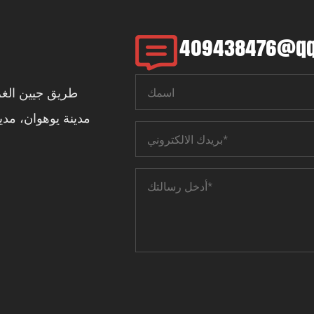
409438476@q
طريق جيين الغرب
مدينة يوهوان، مدي