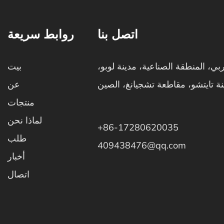
اتصل بنا
روابط سريعة
ي، المنطقة الصناعية، مدينة لوبو،
بيت
نة تايتشو، مقاطعة تشجيانغ، الصين
عن
منتجات
لماذا نحن
+86-17280620035
طلب
409438476@qq.com
أخبار
اتصال