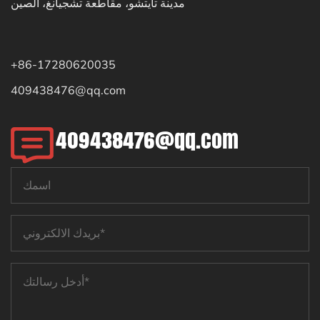
مدينة تايتشو، مقاطعة تشجيانغ، الصين
+86-17280620035
409438476@qq.com
409438476@qq.com