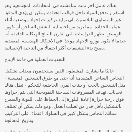
هناك عامل آخر تمت مناقشته في المحادثات المجتمعية وهو
استقرار تدفق المواد داخل قوالب الحدادة. يمكن أن يؤدي التدفق
غير المتساوي للبلاستيك إلى توليد تركيزات إجهاد موضعية أثناء
عملية الحدادة، مما يزيد من احتمالية التشقق الساخن أو تكوين
الوميض. تظهر الدراسات التي تقارن النتائج الهيكلية الدقيقة أنه
عندما لا يكون توزيع الإجهاد موحدًا في الأشكال الهندسية المعقدة،
يصبح بدء التشققات أكثر احتمالًا من الناحية الإحصائية.
التحديات العملية في قاعة الإنتاج
غالبًا ما يشارك المشغلون الذين يستخدمون معدات تشكيل
النحاس الساخن المتقدمة أنه حتى مع طرق التسخين المتسقة -
مثل التسخين بالحث أو بيئات الفرن الخاضعة للتحكم - تظل هناك
تحديات. تهدف المطروقات الساخنة النموذجية التي يتم إجراؤها
فوق درجة حرارة إعادة البلورة إلى الحفاظ على الليونة والسماح
بالتشكيل بأقل قدر من تصلب العمل، ومع ذلك يمكن أن تختلف
سبائك النحاس بشكل كبير في السلوك اعتمادًا على التركيب
وتاريخ المعالجة.
بالإضافة إلى التحكم في درجة الحرارة، هناك صعوبة أخرى شائعة