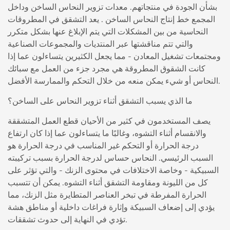
بشأن الجودة في منتجاتهم.
معدات تزوير النحاس الساخن
وداخل
المجمع
خط إنتاج النحاس الساخن
. يعد التشقق في المطروقات
النحاسية من بين المشكلات التي يتم الإبلاغ عنها بشكل متكرر
والتي تتم مناقشتها عبر المنتديات والمجموعات الصناعية
ومجتمعات تشغيل المعادن - مما يجعل الكثيرين يتساءلون عما إذا
كانت الشقوق المطروقة هي مجرد جزء من العمل مع سبائك
النحاس أو شيء يمكن منعه من خلال التحكم والممارسة الأفضل.
ما الذي يسبب التشقق أثناء تزوير النحاس على الساخن؟
يصف المستخدمون في كثير من الأحيان قطع العمل المتشققة
والانقسام أثناء التشوه، وغالبًا ما يتساءلون عما إذا كان ارتفاع
درجة الحرارة أو التحكم غير المناسب في درجة الحرارة هو
السبب الرئيسي. النحاس حساس لدرجة الحرارة بسبب تركيبته
السبيكية - وخاصة الاختلافات في محتوى الزنك - والتي تؤثر على
كل من الليونة ومقاومة التشقق أثناء التشوه. يمكن أن تتسبب
الحرارة المفرطة في تبخر العناصر المتطايرة مثل الزنك، مما
يؤدي إلى إضعاف السبيكة وإثارة فراغات داخلية أو مناطق هشة
تؤدي في النهاية إلى حدوث تشققات.