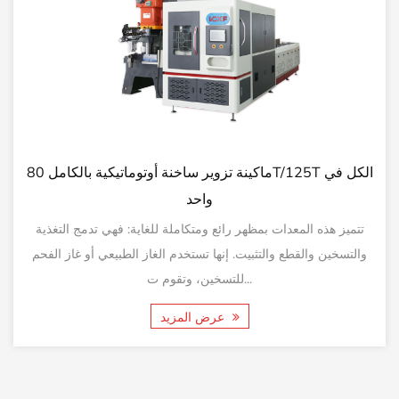
خنة أوتوماتيكية بالكامل 160T/200T الكل في
م
واحد
ذية
تتميز هذه المعدات بمظهر رائع ومتكاملة للغاية: فهي تدمج التغذي
 الفحم
والتسخين والقطع والتثبيت. إنها تستخدم الغاز الطبيعي أو غاز ال
للتسخين، وتقوم ت...
عرض المزيد