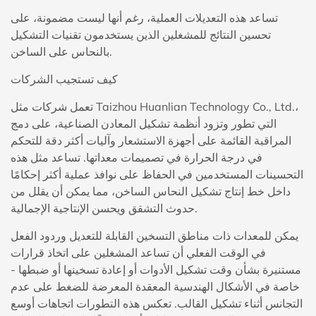
تساعد هذه التعديلات العملية، رغم أنها ليست مضمونة، على
تحسين النتائج للمشغلين الذين يستخدمون تقنيات التشكيل
بالنحاس على الساخن.
كيف تستجيب الشركات
تعمل شركات مثل Taizhou Huanlian Technology Co., Ltd.،
التي تطور وتزود أنظمة تشكيل المعادن الصناعية، على دمج
المراقبة القائمة على أجهزة الاستشعار وآليات أكثر دقة للتحكم
في درجة الحرارة في تصميمات معداتها. تساعد مثل هذه
التحسينات المستخدمين في الحفاظ على نوافذ عملية أكثر إحكامًا
داخل خط إنتاج تشكيل النحاس الساخن، مما يمكن أن يقلل من
حدوث التشقق ويحسن الإنتاجية الإجمالية.
يمكن للمعدات ذات مناطق التسخين القابلة للتعديل وردود الفعل
في الوقت الفعلي أن تساعد المشغلين على اتخاذ قرارات
مستنيرة بشأن وقت تشكيل الأدوات أو إعادة تسخينها أو ضبطها -
خاصة في الأشكال الهندسية المعقدة المعرضة للضغط على عدم
التجانس أثناء تشكيل القالب. تعكس هذه التطورات اتجاهات أوسع