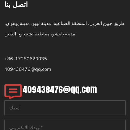
اتصل بنا
طريق جيين الغربي، المنطقة الصناعية، مدينة لوبو، مدينة يوهوان،
مدينة تايتشو، مقاطعة تشجيانغ، الصين
+86-17280620035
409438476@qq.com
409438476@qq.com