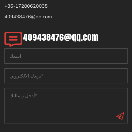
+86-17280620035
409438476@qq.com
409438476@qq.com