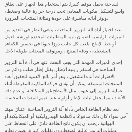
الساخنة
يحمل موقفا كبيرا. يتم استخدام هذا الجهاز على نطاق
واسع لتشكيل مكونات المعادن تحت درجة حرارة عالية وضغط ،
ويؤثر أدائه مباشرة على جودة ومتانة المنتجات المزورة.
عند اختيار أداة آلة التزوير الساخنة ، ينبغي النظر في العديد من
الميزات الرئيسية لضمان تلبية المتطلبات المحددة لورشة العمل
أو خط الإنتاج. يلعب كل جانب دورًا حيويًا في تحسين الكفاءة
التشغيلية ، ودقة المنتج ، وموثوقية المعدات طويلة الأجل.
إحدى الميزات المهمة التي يجب البحث عنها في أداة آلة التزوير
الساخنة هي استقرار بنية الإطار. يقلل إطار صلب ودائم من
الاهتزازات أثناء التشغيل ، وهو أمر بالغ الأهمية لتحقيق أبعاد
المنتجات المتسقة. يمكن أن تؤدي حركة الماكينة المفرطة أثناء
عملية التزوير إلى عيوب مثل الأسطح غير المتكافئة أو عدم دقة
الأبعاد ، مما يجعل ثبات الإطار أولوية عند تقييم المعدات المحتملة.
يعد نظام الطاقة الخاص بأداة آلة التزوير الساخنة اعتبارًا مهمًا
آخر. سواء كان ذلك مدفوعًا بالأنظمة الهيدروليكية أو الميكانيكية أو
الهوائية ، يجب أن يكون ناتج الطاقة قادرًا على الحفاظ على
عمليات التزوير عالية الضغط دون تقلبات كبيرة. يضمن نظام