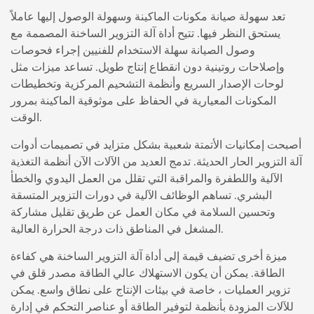
تعد سهولة صيانة مكونات الماكينة وسهولة الوصول إليها عاملاً
يستحق النظر فيها. تتيح أداة آلة التزوير الساخنة المصممة مع
وصول الصيانة سهلة الاستخدام للفنيين إجراء فحوصات
وإصلاحات روتينية دون انقطاع إنتاج طويل. تساعد ميزات مثل
لوحات الإصدار السريع وأنظمة التشحيم المركزية وتخطيطات
المكونات المعيارية في الحفاظ على موثوقية الماكينة بمرور
الوقت.
أصبحت إمكانيات الأتمتة شعبية بشكل متزايد في تصميمات أدوات
آلة التزوير الحار الحديثة. تدمج العديد من الآلات الآن أنظمة التغذية
الآلية واللطفرة والمراقبة التي تقلل من العمل اليدوي والخطأ
البشري. تساهم الوظائف الآلية في دورات التزوير المتسقة
وتحسين السلامة في مكان العمل عن طريق تقليل مشاركة
المشغل في المناطق ذات درجة الحرارة العالية.
ميزة أخرى تضيف قيمة إلى أداة آلة التزوير الساخنة هي كفاءة
الطاقة. يمكن أن يكون الاستهلاك عالي الطاقة مصدر قلق في
تزوير العمليات ، خاصة في بيئات الإنتاج على نطاق واسع. يمكن
للآلات المزودة بأنظمة لتوفير الطاقة أو عناصر التحكم في إدارة