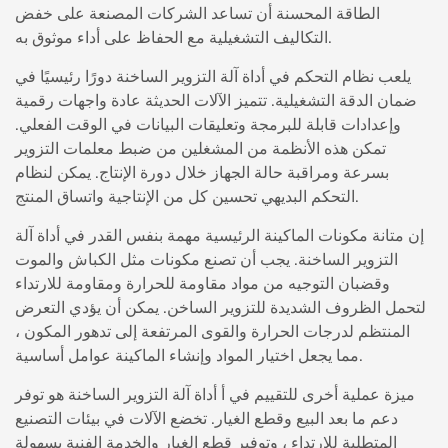
الطاقة المحسنة أن تساعد الشركات المصنعة على خفض
التكاليف التشغيلية مع الحفاظ على أداء موثوق به.
يلعب نظام التحكم في أداة آلة التزوير الساخنة دورًا رئيسيًا في
ضمان الدقة التشغيلية. تتميز الآلات الحديثة عادة واجهات رقمية
وإعدادات قابلة للبرمجة وتعليقات البيانات في الوقت الفعلي.
تمكن هذه الأنظمة من المشغلين من ضبط معلمات التزوير
بسرعة ومراقبة حالة الجهاز خلال دورة الإنتاج. يمكن لنظام
التحكم البديهي تحسين كل من الإنتاجية واتساق المنتج.
إن متانة مكونات الماكينة الرئيسية مهمة بنفس القدر في أداة آلة
التزوير الساخنة. يجب أن تصنع مكونات مثل الكباش والموت
وقضبان التوجيه من مواد مقاومة للحرارة ومقاومة للارتداء
لتحمل الظروف الشديدة للتزوير الساخن. يمكن أن يؤدي التعرض
المنتظم لدرجات الحرارة والقوى المرتفعة إلى تدهور المكون ،
مما يجعل اختيار المواد وإنشاء الماكينة عوامل أساسية.
ميزة عملية أخرى للتقييم في أ
أداة آلة التزوير الساخنة
هو توفر
دعم ما بعد البيع وقطع الغيار. تخضع الآلات في بيئات التصنيع
المتطلبة للارتداء ، وتوفير قطع الغيار والخدمة الفنية بسهولة