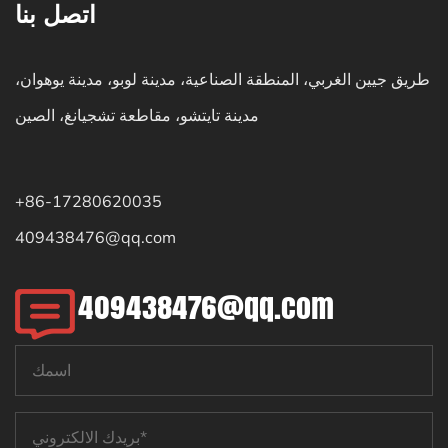
اتصل بنا
طريق جيين الغربي، المنطقة الصناعية، مدينة لوبو، مدينة يوهوان،
مدينة تايتشو، مقاطعة تشجيانغ، الصين
+86-17280620035
409438476@qq.com
409438476@qq.com