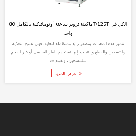
آلة تزوير ساخنة أوتوماتيكية بالكامل 160T/200T الكل في
واحد
فهي تدمج التغذية
تتميز هذه المعدات بمظهر رائع ومتكاملة للغاية: ف
دم الغاز الطبيعي أو غاز الفحم
والتسخين والقطع والتثبيت. إنها تستخدم
للتسخين، وتقوم ت...
عرض المزيد