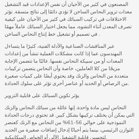
المصنعون في كثير من الأحيان أن نفس الإعدادات قيد التشغيل
معدات تزوير النحاس الساخن
لا تؤدي دائمًا إلى نتائج متسقة. تؤثر
الاختلافات في تركيب السبائك في كثير من الأحيان على كيفية
تصرف المعدن أثناء التشوه، مما يجعل اختيار السبائك عاملاً مهمًا
.
خط إنتاج النحاس الساخن
في تصميم أو تشغيل
عبر المناقشات الصناعية والأدلة الفنية، كثيرًا ما يتساءل
المهندسون عما إذا كانت مشكلات العملية تنشأ من إعدادات
المعدات أو من سبيكة النحاس نفسها. غالبًا ما تتضمن الإجابة
مزيجًا من كلا العاملين، خاصة وأن النحاس يتضمن تركيبات
متعددة من النحاس والزنك وقد يحتوي أيضًا على كميات صغيرة
من الرصاص أو الحديد أو عناصر أخرى تؤثر على سلوك الحدادة.
يؤثر تكوين السبائك على قابلية التزوير
النحاس ليس مادة واحدة. إنها عائلة من سبائك النحاس والزنك
التي يمكن أن يختلف تركيبها بشكل كبير. قد تحتوي درجات الحدادة
النموذجية على حوالي 56-61% من النحاس مع الزنك كعنصر
التوازن الرئيسي، بينما يتم أحيانًا إدخال إضافات صغيرة من الحديد
لتحسين قابلية التشغيل الآلي أو الخواص الميكانيكية.