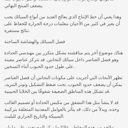
يضعف المنتج النهائي.
وهذا يعني أن خط الإنتاج الذي يعالج العديد من أنواع السبائك يجب
أن يغير في كثير من الأحيان معلمات درجة الحرارة للحفاظ على
نتائج مستقرة.
فصل السبائك والهشاشة الساخنة
هناك موضوع آخر يتم مناقشته بشكل متكرر بين مهندسي الحدادة
وهو فصل العناصر داخل سبائك النحاس. قد تتركز عناصر معينة
على طول حدود الحبوب أثناء التسخين.
تظهر الأبحاث التي أجريت على مكونات النحاس أن فصل العناصر
يمكن أن يضعف حدود الحبوب. تحت ضغط التشكيل وتوتر التبريد،
قد تشكل هذه المناطق الضعيفة شقوقًا بين الخلايا الحبيبية.
قد لا ينشأ مثل هذا التشقق من مكبس الحدادة أو تصميم القالب
وحده. وبدلاً من ذلك، قد يتأثر بالعوامل المعدنية المتعلقة بتركيبة
السبيكة والتاريخ الحراري للبليت.
وللحد من هذه المخاطر، غالبًا ما يركز المصنعون على ما يلي: