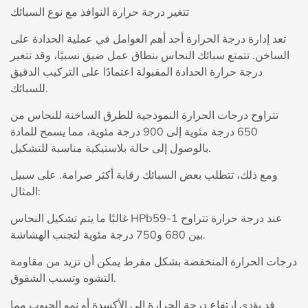
تتغير درجة حرارة النوافذ مع نوع السبائك
تعد إدارة درجة الحرارة أحد أهم العوامل في عملية الحدادة على
الساخن. تتمتع سبائك النحاس بنطاق عمل ضيق نسبيًا، وقد تتغير
درجة حرارة الحدادة المقبولة اعتمادًا على التركيب الدقيق
للسبائك.
تتراوح درجات الحرارة النموذجية للطرق الساخنة للنحاس من
650 درجة مئوية إلى 900 درجة مئوية، مما يسمح للمادة
بالوصول إلى حالة بلاستيكية مناسبة للتشكيل.
ومع ذلك، تتطلب بعض السبائك رقابة أكثر صرامة. على سبيل
المثال:
غالبًا ما يتم تشكيل النحاس HPb59-1 عند درجة حرارة تتراوح
بين 680 و750 درجة مئوية لتجنب الهشاشة.
درجات الحرارة المنخفضة بشكل مفرط يمكن أن تزيد من مقاومة
التشوه وتسبب الشقوق.
قد يؤدي ارتفاع درجة الحرارة إلى الأكسدة أو نمو الحبوب مما