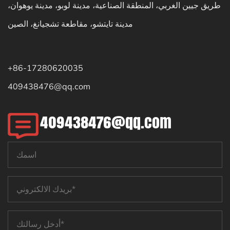
طريق جيين الغربي، المنطقة الصناعية، مدينة لوبو، مدينة يوهوان،
مدينة تايتشو، مقاطعة تشجيانغ، الصين
+86-17280620035
409438476@qq.com
409438476@qq.com