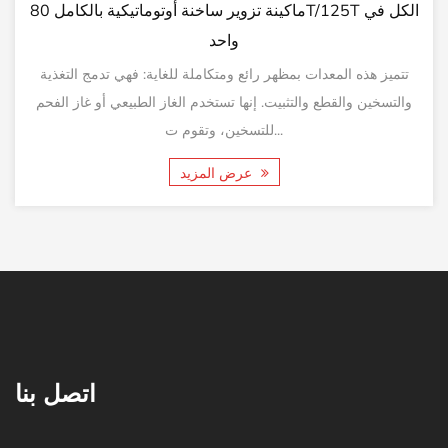
آلة تزوير ساخنة أوتوماتيكية بالكامل 160T/200T الكل في
واحد
غذية
تتميز هذه المعدات بمظهر رائع ومتكاملة للغاية: فهي تدمج التغ
غاز الفحم
والتسخين والقطع والتثبيت. إنها تستخدم الغاز الطبيعي أو غاز
للتسخين، وتقوم ت...
عرض المزيد
اتصل بنا